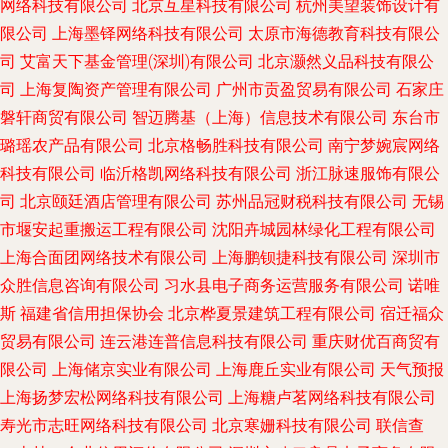
网络科技有限公司
北京互星科技有限公司
杭州美望装饰设计有
限公司
上海墨铎网络科技有限公司
太原市海德教育科技有限公
司
艾富天下基金管理(深圳)有限公司
北京灏然义品科技有限公
司
上海复陶资产管理有限公司
广州市贡盈贸易有限公司
石家庄
磐轩商贸有限公司
智迈腾基（上海）信息技术有限公司
东台市
璐瑶农产品有限公司
北京格畅胜科技有限公司
南宁梦婉宸网络
科技有限公司
临沂格凯网络科技有限公司
浙江脉速服饰有限公
司
北京颐廷酒店管理有限公司
苏州品冠财税科技有限公司
无锡
市堰安起重搬运工程有限公司
沈阳卉城园林绿化工程有限公司
上海合面团网络技术有限公司
上海鹏钡捷科技有限公司
深圳市
众胜信息咨询有限公司
习水县电子商务运营服务有限公司
诺唯
斯
福建省信用担保协会
北京桦夏景建筑工程有限公司
宿迁福众
贸易有限公司
连云港连普信息科技有限公司
重庆财优百商贸有
限公司
上海储京实业有限公司
上海鹿丘实业有限公司
天气预报
上海扬梦宏松网络科技有限公司
上海糖卢茗网络科技有限公司
寿光市志旺网络科技有限公司
北京寒姗科技有限公司
联信查